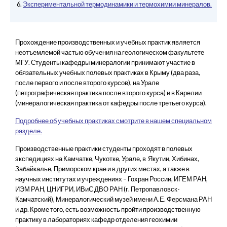
Экспериментальной термодинамики и термохимии минералов.
Прохождение производственных и учебных практик является
неотъемлемой частью обучения на геологическом факультете
МГУ. Студенты кафедры минералогии принимают участие в
обязательных учебных полевых практиках в Крыму (два раза,
после первого и после второго курсов), на Урале
(петрографическая практика после второго курса) и в Карелии
(минералогическая практика от кафедры после третьего курса).
Подробнее об учебных практиках смотрите в нашем специальном
разделе.
Производственные практики студенты проходят в полевых
экспедициях на Камчатке, Чукотке, Урале, в Якутии, Хибинах,
Забайкалье, Приморском крае и в других местах, а также в
научных институтах и учреждениях – Гохран России, ИГЕМ РАН,
ИЭМ РАН, ЦНИГРИ, ИВиС ДВО РАН (г. Петропавловск-
Камчатский), Минералогический музей имени А.Е. Ферсмана РАН
и др. Кроме того, есть возможность пройти производственную
практику в лабораториях кафедр отделения геохимии