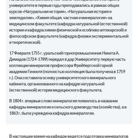
университете в первые годы преподавались в рамках общих
курсов «Натуральная история», «Натуральная история и
земледелие», «Химия общая, частная и минералогия» на
медицинском факультете (кафедра натуральной (естественной)
истории и кафедра химии физической и особливо аптекарской) и
философском факультете (кафедра физики экспериментальной
и теоретической).
17 Февраля 1755 г. уральский горнопромышленник Никита А.
Демидов (1724-1789) передал в дар Университету первую часть
коллекции минералов профессора Фрейбергской горной
академии Генкеля (полностью коллекция была получена в 1759
г.). Она составила основу университетского минерального
кабинета, организованного на кафедре натуральной
(естественной) истории медицинского факультета.
В 1804 г. впервые слово минералогия появилось в названии
кафедры минералогии и сельского домоводства (хозяйства), а в
1863 г. была учреждена кафедра минералогии.
В настоящее время на кафедре ведется подготовка минералогов