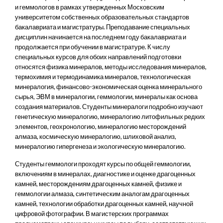
и геммологов в рамках утвержденных Московским
университетом собственных образовательных стандартов
бакалавриата и магистратуры. Преподавание специальных
дисциплин начинается на последнем году бакалавриата и
продолжается при обучении в магистратуре. К числу
специальных курсов для обоих направлений подготовки
относятся физика минералов, методы исследования минералов,
термохимия и термодинамика минералов, технологическая
минералогия, финансово-экономическая оценка минерального
сырья, ЭВМ в минералогии, геммологии, минералы как основа
создания материалов. Студенты минералоги подробно изучают
генетическую минералогию, минералогию литофильных редких
элементов, геохронологию, минералогию месторождений
алмаза, космическую минералогию, шлиховой анализ,
минералогию гипергенеза и экологическую минералогию.
Студенты геммологи проходят курсы по общей геммологии,
включениям в минералах, диагностике и оценке драгоценных
камней, месторождениям драгоценных камней, физике и
геммологии алмаза, синтетическим аналогам драгоценных
камней, технологии обработки драгоценных камней, научной
цифровой фотографии. В магистерских программах