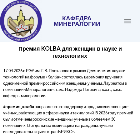
КАФЕДРА
МИНЕРАЛОГИИ
Премия KOLBA для женщин в науке и
технологиях
.
17.04.2026 в РЭУ им. Г.В. Плеханова в рамках Десятилетия науки и
технологий на форуме «Колба» состоялась церемония вручения
одноимённой премии российским женщинам-учёным. Лауреатом в
номинации «Минералогия» стала Надежда Потехина, к.х.н., с.н.с.
кафедры минералогии.
#премия_колба
направлена на поддержку и продвижение женщин-
учёных, работающих в сфере науки и технологий. В 2026 году премией
были отмечены российские женщины-ученые в более чем 30
номинациях. В отдельных номинациях награждены лучшие
исследовательницы из стран БРИКС+.